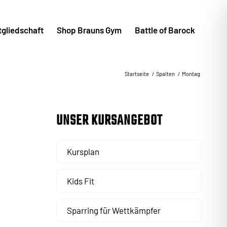
tgliedschaft
Shop Brauns Gym
Battle of Barock
Startseite
/
Spalten
/
Montag
UNSER KURSANGEBOT
Kursplan
Kids Fit
Sparring für Wettkämpfer